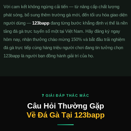
Với cam kết không ngừng cải tiến — từ nâng cấp chất lượng
phát sóng, bổ sung thêm trường gà mới, đến tối ưu hóa giao diện
người dùng —
123bapp
đang từng bước khẳng định vị thế là nền
tảng đá gà trực tuyến số một tại Việt Nam. Hãy đăng ký ngay
hôm nay, nhận thưởng chào mừng 150% và bắt đầu trải nghiệm
đá gà trực tiếp cùng hàng triệu người chơi đang tin tưởng chọn
123bapp là người bạn đồng hành giải trí của họ.
❓ GIẢI ĐÁP THẮC MẮC
Câu Hỏi Thường Gặp
Về Đá Gà Tại 123bapp