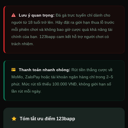
Lưu ý quan trọng:
Đá gà trực tuyến chỉ dành cho
người từ 18 tuổi trở lên. Hãy đặt ra giới hạn thua lỗ trước
mỗi phiên chơi và không bao giờ cược quá khả năng tài
chính của bạn. 123bapp cam kết hỗ trợ người chơi có
trách nhiệm.
Thanh toán nhanh chóng:
Rút tiền thắng cược về
MoMo, ZaloPay hoặc tài khoản ngân hàng chỉ trong 2–5
phút. Mức rút tối thiểu 100.000 VNĐ, không giới hạn số
lần rút mỗi ngày.
Tóm tắt ưu điểm 123bapp