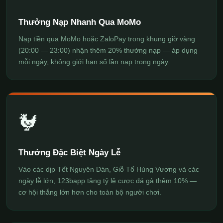
Thưởng Nạp Nhanh Qua MoMo
Nạp tiền qua MoMo hoặc ZaloPay trong khung giờ vàng
(20:00 — 23:00) nhận thêm 20% thưởng nạp — áp dụng
mỗi ngày, không giới hạn số lần nạp trong ngày.
🐓
Thưởng Đặc Biệt Ngày Lễ
Vào các dịp Tết Nguyên Đán, Giỗ Tổ Hùng Vương và các
ngày lễ lớn, 123bapp tăng tỷ lệ cược đá gà thêm 10% —
cơ hội thắng lớn hơn cho toàn bộ người chơi.