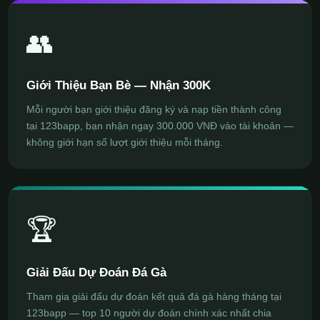
👥
Giới Thiệu Bạn Bè — Nhận 300K
Mỗi người bạn giới thiệu đăng ký và nạp tiền thành công
tại 123bapp, bạn nhận ngay 300.000 VNĐ vào tài khoản —
không giới hạn số lượt giới thiệu mỗi tháng.
🏆
Giải Đấu Dự Đoán Đá Gà
Tham gia giải đấu dự đoán kết quả đá gà hàng tháng tại
123bapp — top 10 người dự đoán chính xác nhất chia