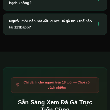
bạch không?
Người mới nên bắt đầu cược đá gà như thế nào
tại 123bapp?
Chỉ dành cho người trên 18 tuổi — Chơi có
trách nhiệm
Sẵn Sàng Xem Đá Gà Trực
Tiếp Cùng