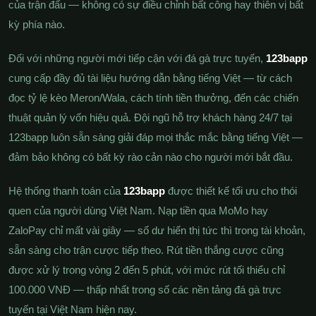
của trận đấu — không có sự điều chỉnh bất công hay thiên vị bất
kỳ phía nào.
Đối với những người mới tiếp cận với đá gà trực tuyến,
123bapp
cung cấp đầy đủ tài liệu hướng dẫn bằng tiếng Việt — từ cách
đọc tỷ lệ kèo Meron/Wala, cách tính tiền thưởng, đến các chiến
thuật quản lý vốn hiệu quả. Đội ngũ hỗ trợ khách hàng 24/7 tại
123bapp luôn sẵn sàng giải đáp mọi thắc mắc bằng tiếng Việt —
đảm bảo không có bất kỳ rào cản nào cho người mới bắt đầu.
Hệ thống thanh toán của
123bapp
được thiết kế tối ưu cho thói
quen của người dùng Việt Nam. Nạp tiền qua MoMo hay
ZaloPay chỉ mất vài giây — số dư hiển thị tức thì trong tài khoản,
sẵn sàng cho trận cược tiếp theo. Rút tiền thắng cược cũng
được xử lý trong vòng 2 đến 5 phút, với mức rút tối thiểu chỉ
100.000 VNĐ — thấp nhất trong số các nền tảng đá gà trực
tuyến tại Việt Nam hiện nay.