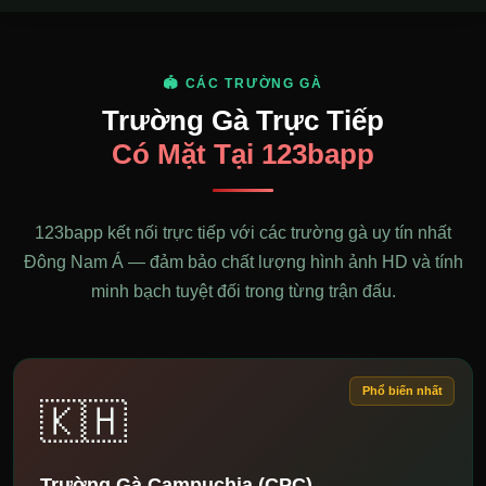
🏟️ CÁC TRƯỜNG GÀ
Trường Gà Trực Tiếp
Có Mặt Tại 123bapp
123bapp kết nối trực tiếp với các trường gà uy tín nhất
Đông Nam Á — đảm bảo chất lượng hình ảnh HD và tính
minh bạch tuyệt đối trong từng trận đấu.
Phổ biến nhất
🇰🇭
Trường Gà Campuchia (CPC)