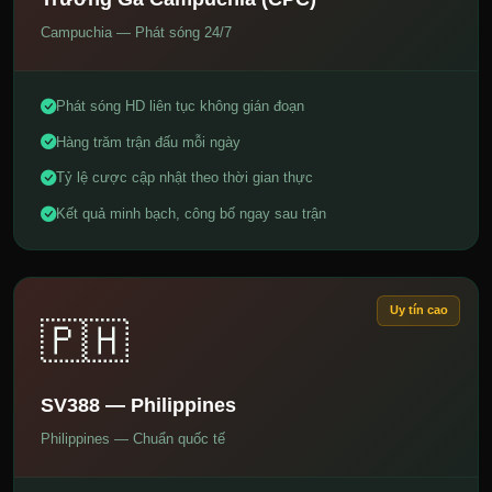
Campuchia — Phát sóng 24/7
Phát sóng HD liên tục không gián đoạn
Hàng trăm trận đấu mỗi ngày
Tỷ lệ cược cập nhật theo thời gian thực
Kết quả minh bạch, công bố ngay sau trận
Uy tín cao
🇵🇭
SV388 — Philippines
Philippines — Chuẩn quốc tế