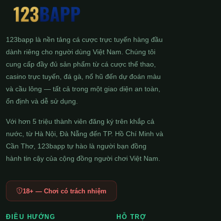
123bapp là nền tảng cá cược trực tuyến hàng đầu
dành riêng cho người dùng Việt Nam. Chúng tôi
cung cấp đầy đủ sản phẩm từ cá cược thể thao,
casino trực tuyến, đá gà, nổ hũ đến dự đoán màu
và cầu lông — tất cả trong một giao diện an toàn,
ổn định và dễ sử dụng.
Với hơn 5 triệu thành viên đăng ký trên khắp cả
nước, từ Hà Nội, Đà Nẵng đến TP. Hồ Chí Minh và
Cần Thơ, 123bapp tự hào là người bạn đồng
hành tin cậy của cộng đồng người chơi Việt Nam.
18+ — Chơi có trách nhiệm
ĐIỀU HƯỚNG
HỖ TRỢ