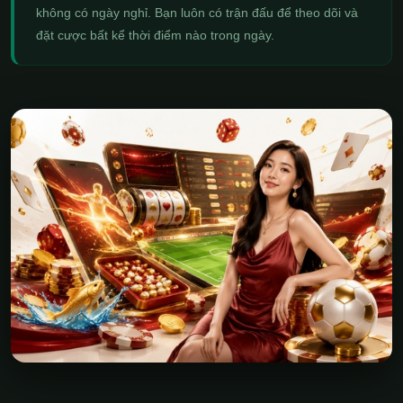
không có ngày nghỉ. Bạn luôn có trận đấu để theo dõi và
đặt cược bất kể thời điểm nào trong ngày.