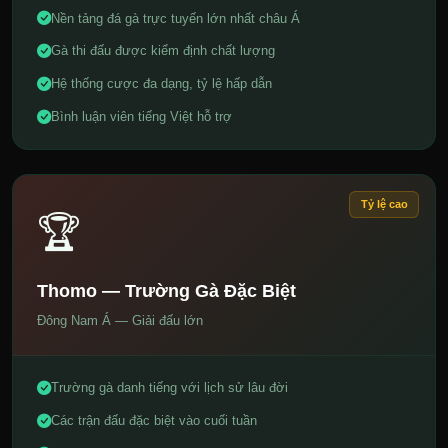
Nền tảng đá gà trực tuyến lớn nhất châu Á
Gà thi đấu được kiểm định chất lượng
Hệ thống cược đa dạng, tỷ lệ hấp dẫn
Bình luận viên tiếng Việt hỗ trợ
Tỷ lệ cao
🏆
Thomo — Trường Gà Đặc Biệt
Đông Nam Á — Giải đấu lớn
Trường gà danh tiếng với lịch sử lâu đời
Các trận đấu đặc biệt vào cuối tuần