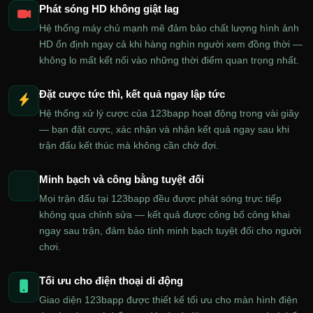
Phát sóng HD không giật lag
Hệ thống máy chủ mạnh mẽ đảm bảo chất lượng hình ảnh
HD ổn định ngay cả khi hàng nghìn người xem đồng thời —
không lo mất kết nối vào những thời điểm quan trọng nhất.
Đặt cược tức thì, kết quả ngay lập tức
Hệ thống xử lý cược của 123bapp hoạt động trong vài giây
— bạn đặt cược, xác nhận và nhận kết quả ngay sau khi
trận đấu kết thúc mà không cần chờ đợi.
Minh bạch và công bằng tuyệt đối
Mọi trận đấu tại 123bapp đều được phát sóng trực tiếp
không qua chỉnh sửa — kết quả được công bố công khai
ngay sau trận, đảm bảo tính minh bạch tuyệt đối cho người
chơi.
Tối ưu cho điện thoại di động
Giao diện 123bapp được thiết kế tối ưu cho màn hình điện