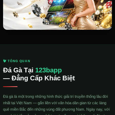
🐓 TỔNG QUAN
Đá Gà Tại
123bapp
— Đẳng Cấp Khác Biệt
Đá gà là một trong những hình thức giải trí truyền thống lâu đời
nhất tại Việt Nam — gắn liền với văn hóa dân gian từ các làng
quê miền Bắc đến những vùng đất phương Nam. Ngày nay, với